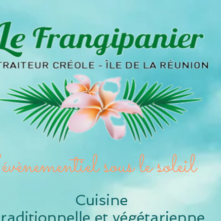
évènementiel sous le so
Cuisine
raditionnelle et v
égétarienne