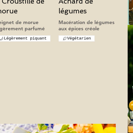
 Croustille de
Achard de
orue
légumes
eignet de morue
Macération de légumes
l sous le soleil
aux épices créole
Légèrement piquant
Végétarien