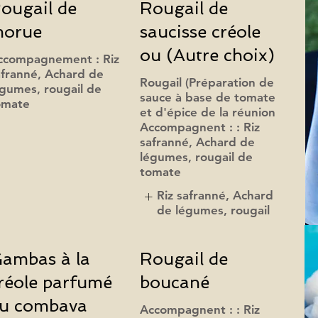
ougail de
Rougail de
orue
saucisse créole
ou (Autre choix)
ccompagnement : Riz
afranné, Achard de
Rougail (Préparation de
égumes, rougail de
sauce à base de tomate
omate
et d'épice de la réunion
Accompagnent : : Riz
safranné, Achard de
légumes, rougail de
tomate
Riz safranné, Achard
de légumes, rougail
ambas à la
Rougail de
réole parfumé
boucané
u combava
Accompagnent : : Riz