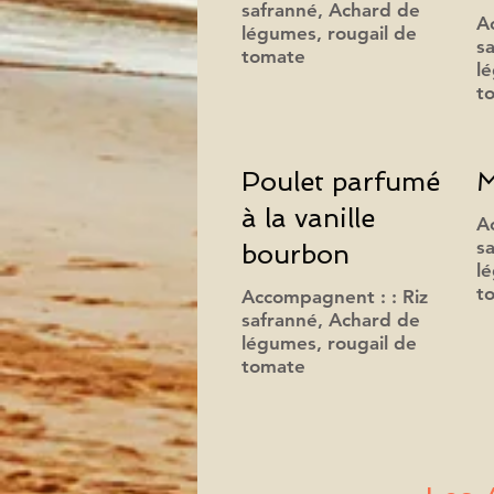
safranné, Achard de
A
légumes, rougail de
s
tomate
l
t
Poulet parfumé
M
à la vanille
A
s
bourbon
l
t
Accompagnent : : Riz
safranné, Achard de
légumes, rougail de
tomate