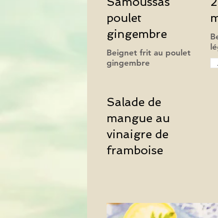
Samoussas
2
poulet
m
gingembre
B
L'évènementie
Beignet frit au poulet
Salade de
mangue au
vinaigre de
framboise