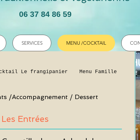
06 37 84 86 59
SERVICES
MENU /COCKTAIL
CON
cktail Le frangipanier
Menu Famille
Men
Plats /Accompagnement / Dessert
Les Entrées