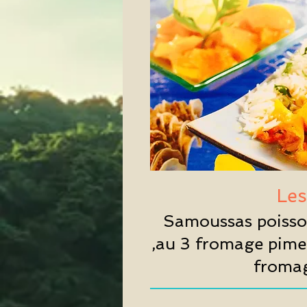
Les
Samoussas poisso
,au 3 fromage pimen
fromag