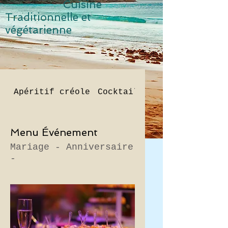
Cuisine
Traditionnelle et
v
égétarienne
Apéritif créole
Cocktail Le frangipanier
Menu Événement
Mariage - Anniversaire
-