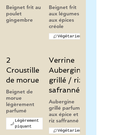
Beignet frit au
Beignet frit
poulet
aux légumes
aux épices
Végétarien
2
Verrine
Croustille
Aubergine
de morue
grillé / riz
safranné
Beignet de
morue
Aubergine
légèrement
grillé parfumé
aux épice et au
Légèrement
piquant
Végétarien