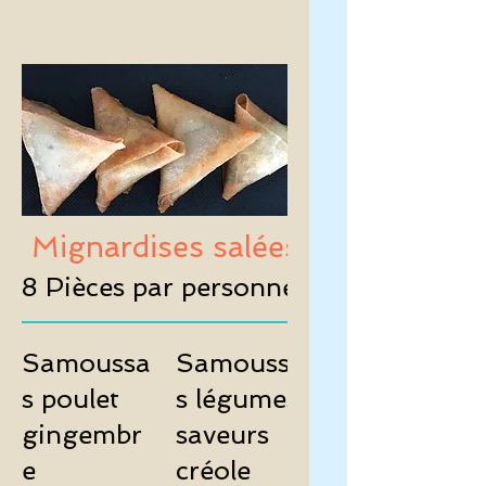
Mignardises salées
8 Pièces par personnes
Samoussa
Samoussa
s poulet
s légumes
gingembr
saveurs
e
créole