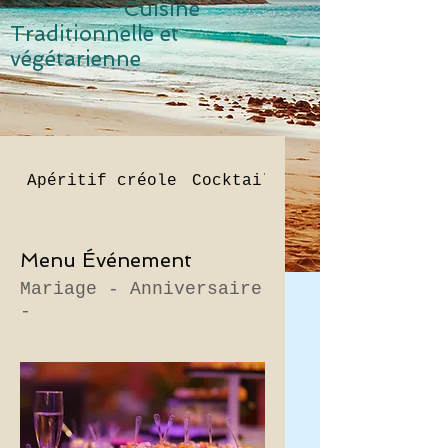
Cuisine
Traditionnelle et
v
égétarienne
Apéritif créole
Cocktail Le frangipanier
Menu Événement
Mariage - Anniversaire
-