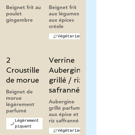
Beignet frit au
Beignet frit
poulet
aux légumes
aux épices
Végétarien
2
Verrine
Croustille
Aubergine
de morue
grillé / riz
safranné
Beignet de
morue
Aubergine
légèrement
grillé parfumé
aux épice et au
Légèrement
piquant
Végétarien