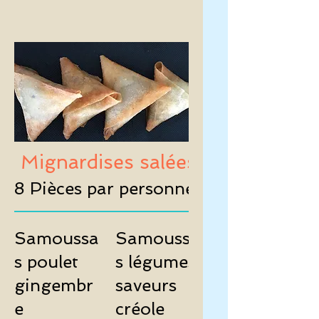
Mignardises salées
8 Pièces par personnes
Samoussa
Samoussa
s poulet
s légumes
gingembr
saveurs
e
créole