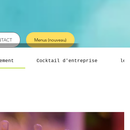
TACT
Menus (nouveau)
ement
Cocktail d'entreprise
les