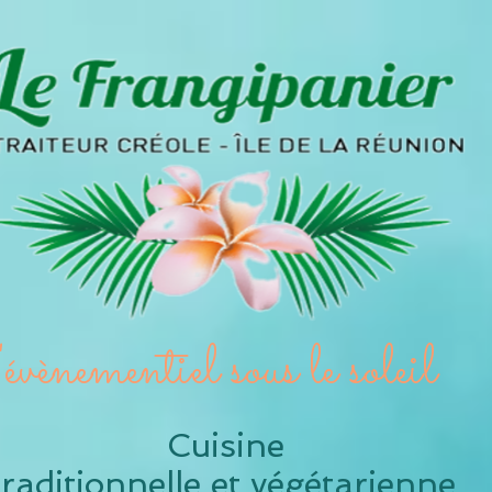
évènementiel sous le so
Cuisine
raditionnelle et v
égétarienne