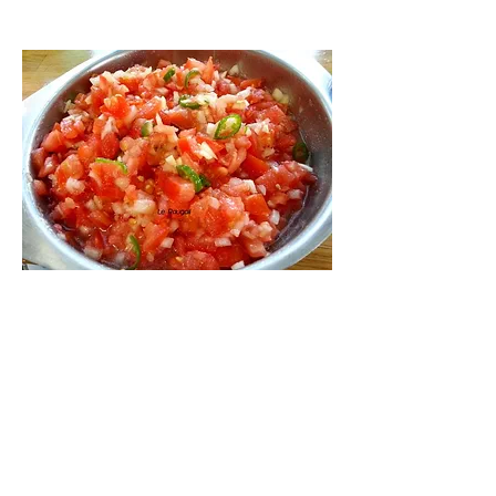
Rougail de tomate au herbe
Condiment créole pimenté
au gingembre et au herbe
Végétarien
0,50 €