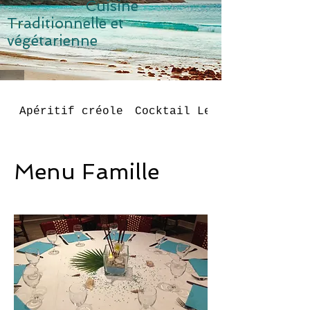
Cuisine
Traditionnelle et
v
égétarienne
Apéritif créole
Cocktail Le frangipanier
Menu Famille