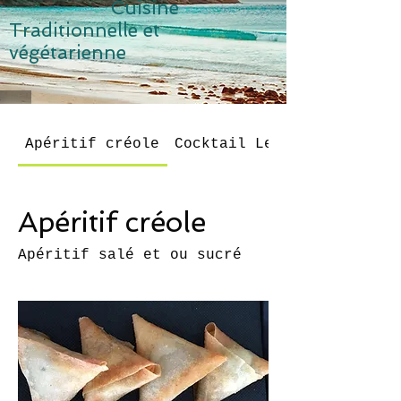
Cuisine
Traditionnelle et
v
égétarienne
Apéritif créole
Cocktail Le frangipanier
Apéritif créole
Apéritif salé et ou sucré