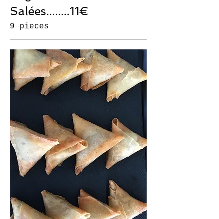
Salées........11€
9 pieces