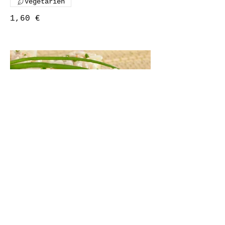
Végétarien
1,60 €
Bouchon poulet gingembre
Mini burger créole
végétarien
Végétarien