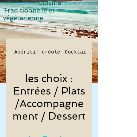
Cuisine
Traditionnelle et
v
égétarienne
Apéritif créole
Cocktail Le frangipanie
les choix :
Entrées / Plats
/Accompagne
ment / Dessert