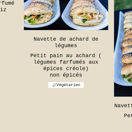
rfumé
iz
Navette de achard de
légumes
Petit pain au achard (
légumes farfumés aux
épices créole)
Végétarien
Navet
Pe