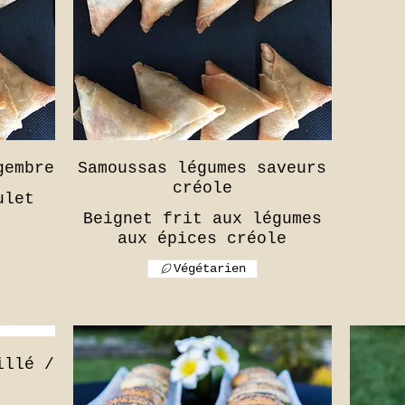
gembre
Samoussas légumes saveurs
créole
ulet
Beignet frit aux légumes
Végétarien
illé /