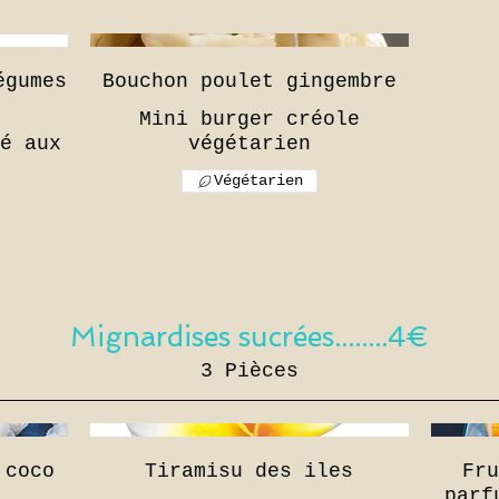
égumes
Bouchon poulet gingembre
Mini burger créole
é aux
végétarien
Végétarien
Mignardises sucrées........4€
3 Pièces
 coco
Tiramisu des iles
Fr
parf