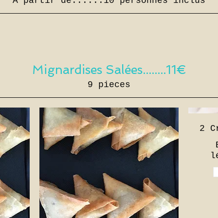
A partir de......10 personnes inclus
Mignardises Salées........11€
9 pieces
2 C