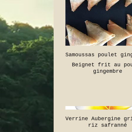
Samoussas poulet gin
Beignet frit au po
Verrine Aubergine gr
riz safranné