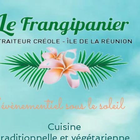
évènementiel sous le so
Cuisine
raditionnelle et v
égétarienne