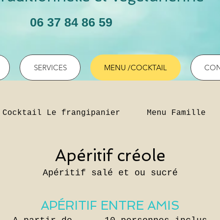
06 37 84 86 59
SERVICES
MENU /COCKTAIL
CON
Cocktail Le frangipanier
Menu Famille
Apéritif créole
Apéritif salé et ou sucré
APÉRITIF ENTRE AMIS