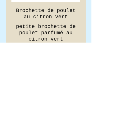
Brochette de poulet
au citron vert
petite brochette de
poulet parfumé au
citron vert
Bouchon poulet
gingembre