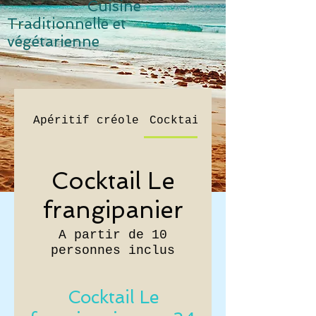
Cuisine
Traditionnelle et
v
égétarienne
Apéritif créole
Cocktail Le frangipanie
Cocktail Le
frangipanier
A partir de 10
personnes inclus
Cocktail Le