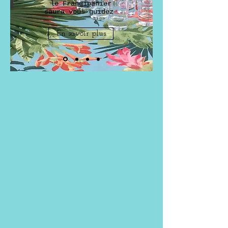
le Frangipanier
saura vous guidez
En savoir plus