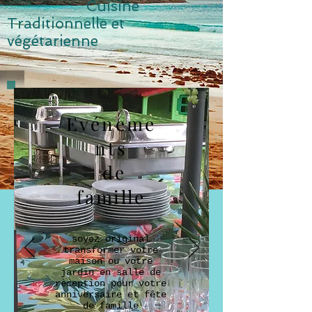
Cuisine
Traditionnelle et
v
égétarienne
Evéneme
nts
de
famille
soyez original
transformer votre
maison ou votre
jardin en salle de
reception pour votre
anniversaire et fête
de famille