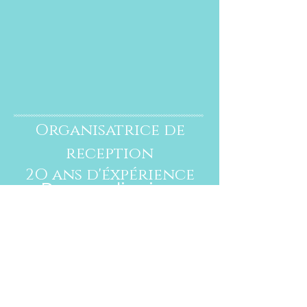
Organisatrice de
reception
2O ans
d'éxpérience
Personnalisation
Nous vous guiderons
et conseillerons vers la
formule la mieux adaptée
à vos besoins
vos goûts, budget et